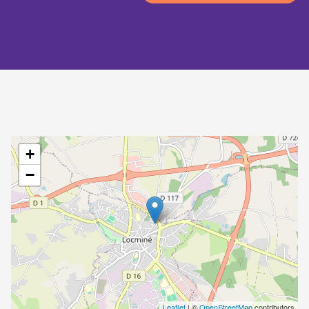
+
−
Leaflet
| ©
OpenStreetMap
contributors